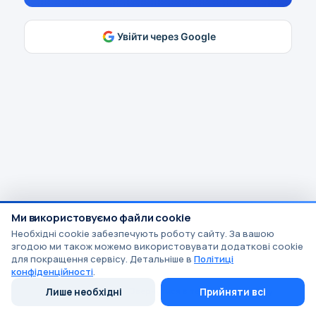
Увійти через Google
Ми використовуємо файли cookie
Необхідні cookie забезпечують роботу сайту. За вашою
згодою ми також можемо використовувати додаткові cookie
для покращення сервісу. Детальніше в
Політиці
конфіденційності
.
Потрібна допомога?
Лише необхідні
Звернутися в технічну підтримку
Прийняти всі