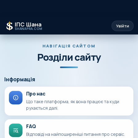
ІПС Шана
Увійти
SHANAPRA.COM
НАВІГАЦІЯ САЙТОМ
Розділи сайту
Інформація
Про нас
Що таке платформа, як вона працює та куди
рухається далі.
FAQ
Відповіді на найпоширеніші питання про сервіс.